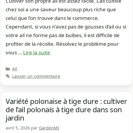
Cultiver son propre ail est assez facile. L’ail cultivé
chez soi a une saveur beaucoup plus riche que
celui que l’on trouve dans le commerce.
Cependant, si vous n’avez pas de gousses d’ail ou si
votre ail ne forme pas de bulbes, il est difficile de
profiter de la récolte. Résolvez le problème pour
vous …
Lire la suite
Catégories
Ail
Laisser un commentaire
Variété polonaise à tige dure : cultiver
de l’ail polonais à tige dure dans son
jardin
avril 5, 2026
par
GardenMI