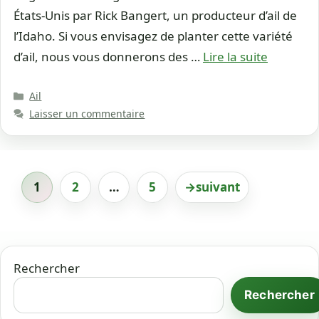
États-Unis par Rick Bangert, un producteur d’ail de
l’Idaho. Si vous envisagez de planter cette variété
d’ail, nous vous donnerons des …
Lire la suite
Catégories
Ail
Laisser un commentaire
1
2
…
5
→
suivant
Page
Page
Page
Rechercher
Rechercher