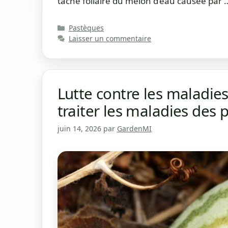
tache foliaire du melon d’eau causée par
Catégories
Pastèques
Laisser un commentaire
Lutte contre les maladi
traiter les maladies des 
juin 14, 2026
par
GardenMI