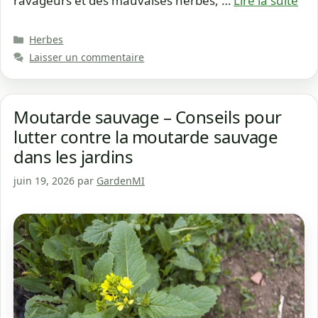
ravageurs et des mauvaises herbes, …
Lire la suite
Catégories
Herbes
Laisser un commentaire
Moutarde sauvage – Conseils pour
lutter contre la moutarde sauvage
dans les jardins
juin 19, 2026
par
GardenMI