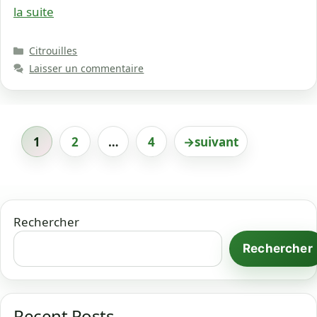
la suite
Catégories
Citrouilles
Laisser un commentaire
1
2
…
4
→
suivant
Page
Page
Page
Rechercher
Rechercher
Recent Posts