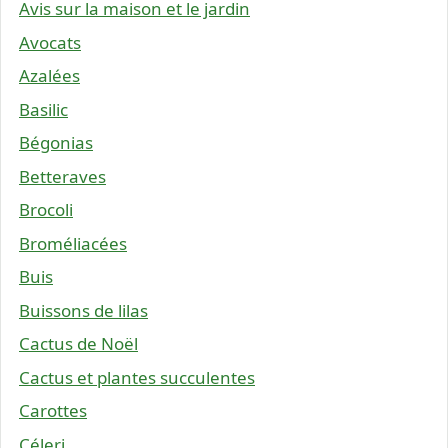
Avis sur la maison et le jardin
Avocats
Azalées
Basilic
Bégonias
Betteraves
Brocoli
Broméliacées
Buis
Buissons de lilas
Cactus de Noël
Cactus et plantes succulentes
Carottes
Céleri