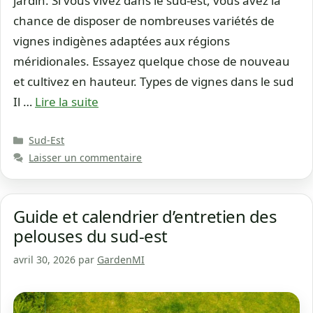
jardin. Si vous vivez dans le sud-est, vous avez la
chance de disposer de nombreuses variétés de
vignes indigènes adaptées aux régions
méridionales. Essayez quelque chose de nouveau
et cultivez en hauteur. Types de vignes dans le sud
Il …
Lire la suite
Catégories
Sud-Est
Laisser un commentaire
Guide et calendrier d’entretien des
pelouses du sud-est
avril 30, 2026
par
GardenMI