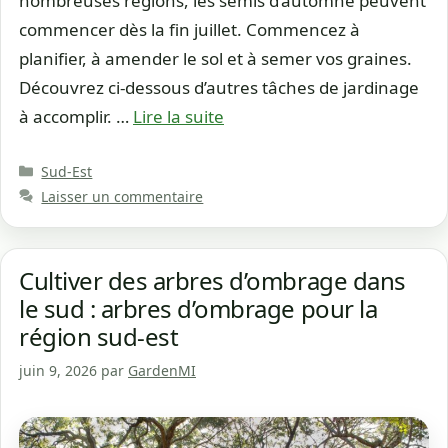
nombreuses régions, les semis d’automne peuvent
commencer dès la fin juillet. Commencez à
planifier, à amender le sol et à semer vos graines.
Découvrez ci-dessous d’autres tâches de jardinage
à accomplir. …
Lire la suite
Catégories
Sud-Est
Laisser un commentaire
Cultiver des arbres d’ombrage dans
le sud : arbres d’ombrage pour la
région sud-est
juin 9, 2026
par
GardenMI