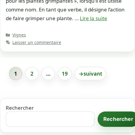
pour les plantes grimpantes », lorsqu’il est utilisé
comme nom. En tant que verbe, il désigne l’action
de faire grimper une plante. …
Lire la suite
Catégories
Vignes
Laisser un commentaire
1
2
…
19
→
suivant
Page
Page
Page
Rechercher
Rechercher