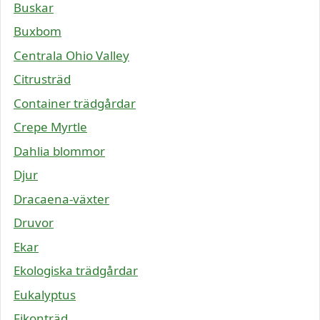
Buskar
Buxbom
Centrala Ohio Valley
Citrusträd
Container trädgårdar
Crepe Myrtle
Dahlia blommor
Djur
Dracaena-växter
Druvor
Ekar
Ekologiska trädgårdar
Eukalyptus
Fikonträd