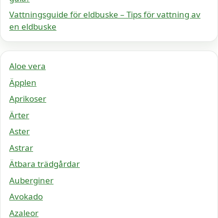
Vattningsguide för eldbuske – Tips för vattning av
en eldbuske
Aloe vera
Äpplen
Aprikoser
Ärter
Aster
Astrar
Ätbara trädgårdar
Auberginer
Avokado
Azaleor