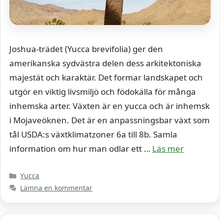
Joshua-trädet (Yucca brevifolia) ger den
amerikanska sydvästra delen dess arkitektoniska
majestät och karaktär. Det formar landskapet och
utgör en viktig livsmiljö och födokälla för många
inhemska arter. Växten är en yucca och är inhemsk
i Mojaveöknen. Det är en anpassningsbar växt som
tål USDA:s växtklimatzoner 6a till 8b. Samla
information om hur man odlar ett …
Läs mer
Kategorier
Yucca
Lämna en kommentar