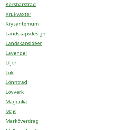
Körsbärsträd
Krukväxter
Krysantemum
Landskapsdesign
Landskapsidéer
Lavendel
Liljor
Lök
Lönnträd
Lövverk
Magnolia
Majs
Marköverdrag