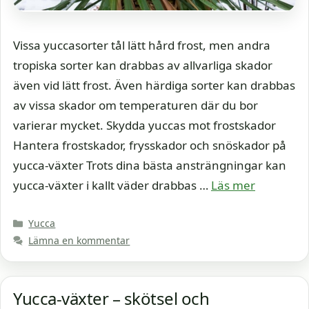
Vissa yuccasorter tål lätt hård frost, men andra
tropiska sorter kan drabbas av allvarliga skador
även vid lätt frost. Även härdiga sorter kan drabbas
av vissa skador om temperaturen där du bor
varierar mycket. Skydda yuccas mot frostskador
Hantera frostskador, frysskador och snöskador på
yucca-växter Trots dina bästa ansträngningar kan
yucca-växter i kallt väder drabbas …
Läs mer
Kategorier
Yucca
Lämna en kommentar
Yucca-växter – skötsel och