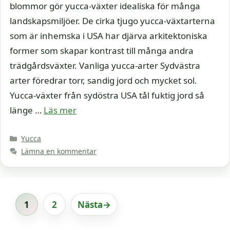
blommor gör yucca-växter idealiska för många
landskapsmiljöer. De cirka tjugo yucca-växtarterna
som är inhemska i USA har djärva arkitektoniska
former som skapar kontrast till många andra
trädgårdsväxter. Vanliga yucca-arter Sydvästra
arter föredrar torr, sandig jord och mycket sol.
Yucca-växter från sydöstra USA tål fuktig jord så
länge …
Läs mer
Kategorier
Yucca
Lämna en kommentar
1
2
Nästa
→
Sida
Sida