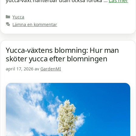
yucca-växt hanterbar utan också föröka …
Läs mer
Kategorier
Yucca
Lämna en kommentar
Yucca-växtens blomning: Hur man
sköter yucca efter blomningen
april 17, 2026
av
GardenMI