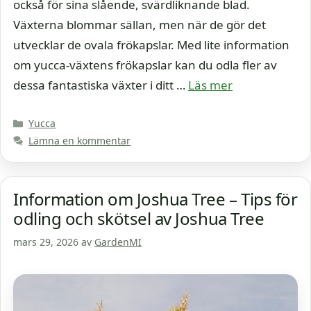
också för sina slående, svärdliknande blad.
Växterna blommar sällan, men när de gör det
utvecklar de ovala frökapslar. Med lite information
om yucca-växtens frökapslar kan du odla fler av
dessa fantastiska växter i ditt …
Läs mer
Kategorier
Yucca
Lämna en kommentar
Information om Joshua Tree – Tips för
odling och skötsel av Joshua Tree
mars 29, 2026
av
GardenMI