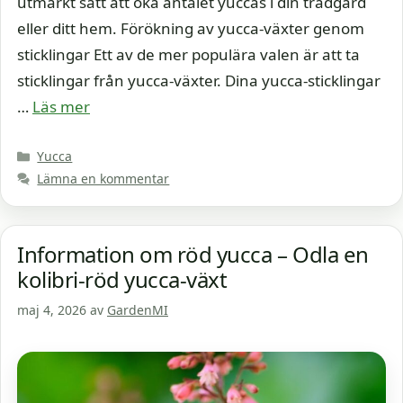
utmärkt sätt att öka antalet yuccas i din trädgård
eller ditt hem. Förökning av yucca-växter genom
sticklingar Ett av de mer populära valen är att ta
sticklingar från yucca-växter. Dina yucca-sticklingar
…
Läs mer
Kategorier
Yucca
Lämna en kommentar
Information om röd yucca – Odla en
kolibri-röd yucca-växt
maj 4, 2026
av
GardenMI