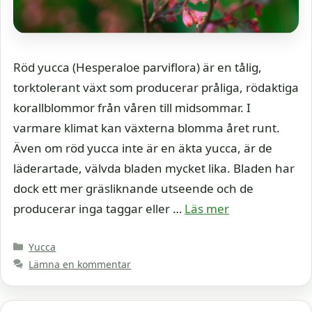
Röd yucca (Hesperaloe parviflora) är en tålig,
torktolerant växt som producerar pråliga, rödaktiga
korallblommor från våren till midsommar. I
varmare klimat kan växterna blomma året runt.
Även om röd yucca inte är en äkta yucca, är de
läderartade, välvda bladen mycket lika. Bladen har
dock ett mer gräsliknande utseende och de
producerar inga taggar eller …
Läs mer
Kategorier
Yucca
Lämna en kommentar