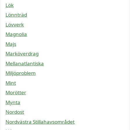
Lök
Lönnträd
Lövverk
Magnolia
Majs
Marköverdrag
Mellanatlantiska
Miljöproblem
Mint
Morötter
Mynta
Nordost
Nordvästra Stillahavsområdet