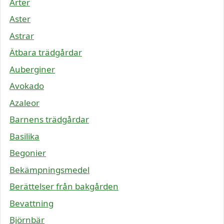
Ärter
Aster
Astrar
Ätbara trädgårdar
Auberginer
Avokado
Azaleor
Barnens trädgårdar
Basilika
Begonier
Bekämpningsmedel
Berättelser från bakgården
Bevattning
Björnbär