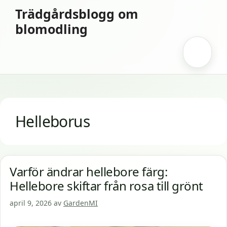
Hoppa
Trädgårdsblogg om
till
blomodling
innehåll
Meny
Helleborus
Varför ändrar hellebore färg:
Hellebore skiftar från rosa till grönt
april 9, 2026
av
GardenMI