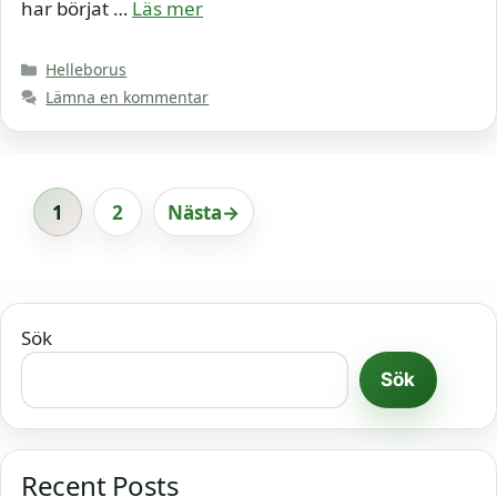
har börjat …
Läs mer
Kategorier
Helleborus
Lämna en kommentar
1
2
Nästa
→
Sida
Sida
Sök
Sök
Recent Posts