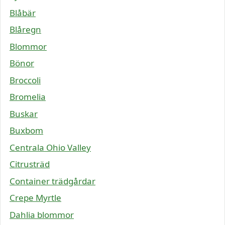
Blåbär
Blåregn
Blommor
Bönor
Broccoli
Bromelia
Buskar
Buxbom
Centrala Ohio Valley
Citrusträd
Container trädgårdar
Crepe Myrtle
Dahlia blommor