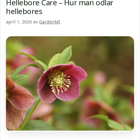
Hellebore Care – Hur man odlar
hellebores
april 1, 2026
av
GardenMI