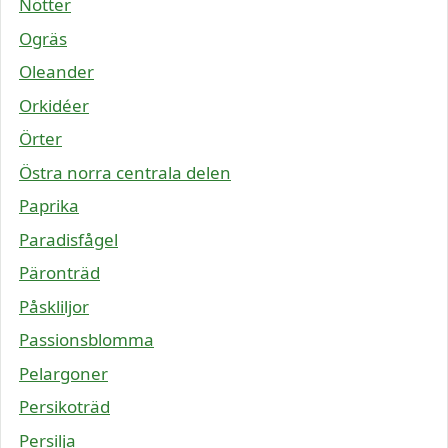
Nötter
Ogräs
Oleander
Orkidéer
Örter
Östra norra centrala delen
Paprika
Paradisfågel
Päronträd
Påskliljor
Passionsblomma
Pelargoner
Persikoträd
Persilja