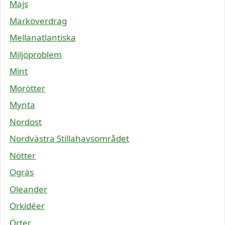
Majs
Marköverdrag
Mellanatlantiska
Miljöproblem
Mint
Morötter
Mynta
Nordost
Nordvästra Stillahavsområdet
Nötter
Ogräs
Oleander
Orkidéer
Örter