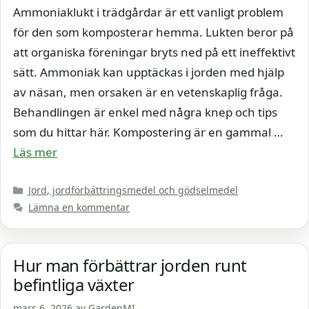
Ammoniaklukt i trädgårdar är ett vanligt problem
för den som komposterar hemma. Lukten beror på
att organiska föreningar bryts ned på ett ineffektivt
sätt. Ammoniak kan upptäckas i jorden med hjälp
av näsan, men orsaken är en vetenskaplig fråga.
Behandlingen är enkel med några knep och tips
som du hittar här. Kompostering är en gammal …
Läs mer
Kategorier
Jord, jordförbättringsmedel och gödselmedel
Lämna en kommentar
Hur man förbättrar jorden runt
befintliga växter
mars 6, 2026
av
GardenMI