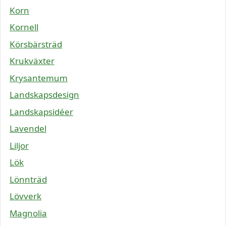
Korn
Kornell
Körsbärsträd
Krukväxter
Krysantemum
Landskapsdesign
Landskapsidéer
Lavendel
Liljor
Lök
Lönnträd
Lövverk
Magnolia