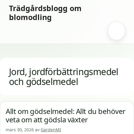
Hoppa
Trädgårdsblogg om
till
blomodling
innehåll
Meny
Jord, jordförbättringsmedel
och gödselmedel
Allt om gödselmedel: Allt du behöver
veta om att gödsla växter
mars 30, 2026
av
GardenMI