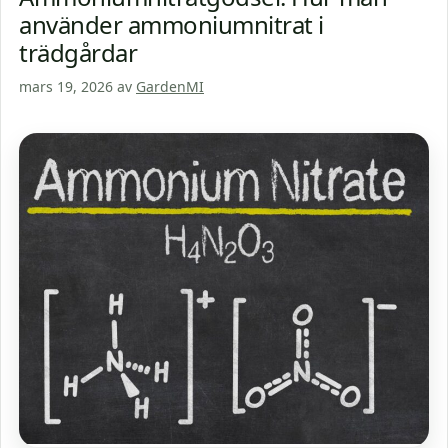
använder ammoniumnitrat i
trädgårdar
mars 19, 2026
av
GardenMI