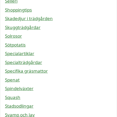
Selleri
Shoppingtips
Skadedjur i trädgården
Skuggträdgårdar
Solrosor
Sötpotatis
Specialartiklar
Specialträdgårdar
Specifika gräsmattor
Spenat
Spindelväxter
Squash
Stadsodlingar
Svamp och lav