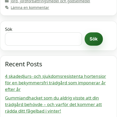
Kategorier
Jord, jordförbättringsmedel och gödselmedel
Lämna en kommentar
Sök
Sök
Recent Posts
4 skadedjurs- och sjukdomsresistenta hortensior
för en bekymmersfri trädgård som imponerar år
efter år
Gummiandhacket som du aldrig visste att din
trädgård behövde – och varför det kommer att
rädda ditt fågelbad i vinter!