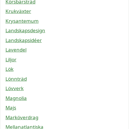
Körsbärsträd
Krukväxter
Krysantemum
Landskapsdesign
Landskapsidéer
Lavendel
Liljor
Lök
Lönnträd
Lövverk
Magnolia
Majs
Marköverdrag
Mellanatlantiska