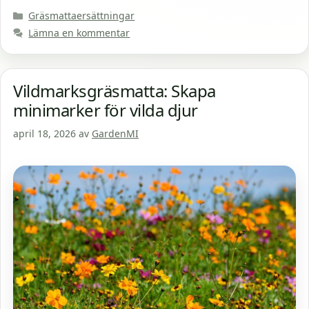
Kategorier
Gräsmattaersättningar
Lämna en kommentar
Vildmarksgräsmatta: Skapa
minimarker för vilda djur
april 18, 2026
av
GardenMI