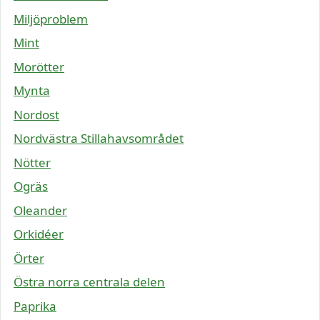
Miljöproblem
Mint
Morötter
Mynta
Nordost
Nordvästra Stillahavsområdet
Nötter
Ogräs
Oleander
Orkidéer
Örter
Östra norra centrala delen
Paprika