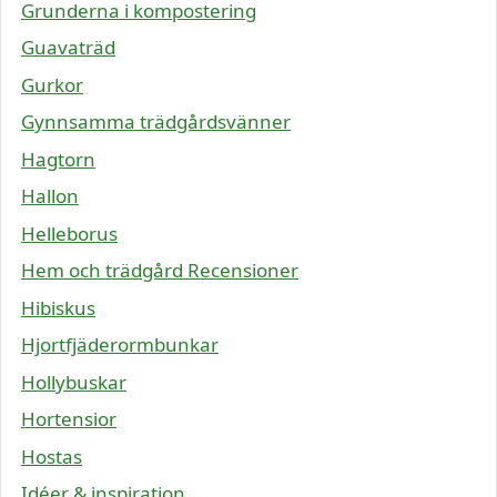
Grunderna i kompostering
Guavaträd
Gurkor
Gynnsamma trädgårdsvänner
Hagtorn
Hallon
Helleborus
Hem och trädgård Recensioner
Hibiskus
Hjortfjäderormbunkar
Hollybuskar
Hortensior
Hostas
Idéer & inspiration