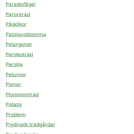
Paradisfågel
Päronträd
Påskliljor
Passionsblomma
Pelargoner
Persikoträd
Persilja
Petunior
Pioner
Plommonträd
Potatis
Problem
Prydnads trädgårdar