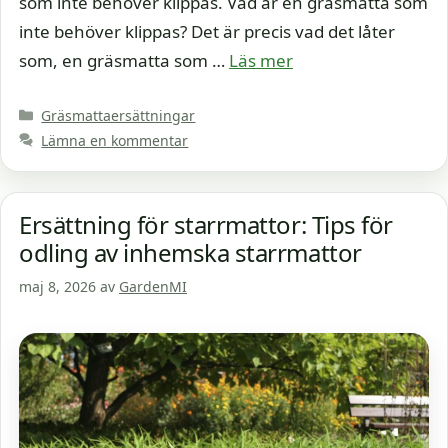
som inte behöver klippas. Vad är en gräsmatta som
inte behöver klippas? Det är precis vad det låter
som, en gräsmatta som …
Läs mer
Kategorier
Gräsmattaersättningar
Lämna en kommentar
Ersättning för starrmattor: Tips för
odling av inhemska starrmattor
maj 8, 2026
av
GardenMI