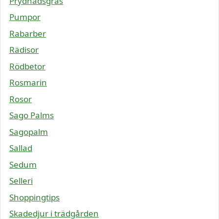
Prydnadsgräs
Pumpor
Rabarber
Rädisor
Rödbetor
Rosmarin
Rosor
Sago Palms
Sagopalm
Sallad
Sedum
Selleri
Shoppingtips
Skadedjur i trädgården