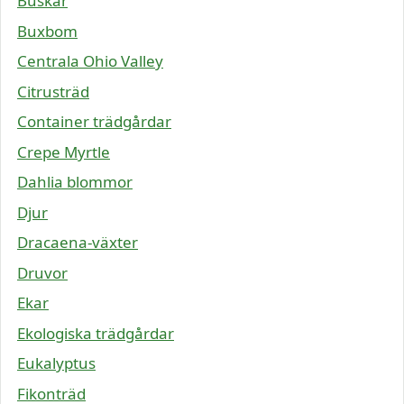
Buskar
Buxbom
Centrala Ohio Valley
Citrusträd
Container trädgårdar
Crepe Myrtle
Dahlia blommor
Djur
Dracaena-växter
Druvor
Ekar
Ekologiska trädgårdar
Eukalyptus
Fikonträd