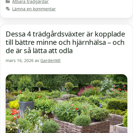
Kategorier
Ätbara trädgårdar
Lämna en kommentar
Dessa 4 trädgårdsväxter är kopplade
till bättre minne och hjärnhälsa – och
de är så lätta att odla
mars 16, 2026
av
GardenMI