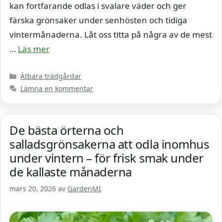
kan fortfarande odlas i svalare väder och ger
färska grönsaker under senhösten och tidiga
vintermånaderna. Låt oss titta på några av de mest
…
Läs mer
Kategorier
Ätbara trädgårdar
Lämna en kommentar
De bästa örterna och
salladsgrönsakerna att odla inomhus
under vintern – för frisk smak under
de kallaste månaderna
mars 20, 2026
av
GardenMI