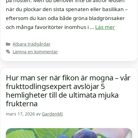
på hösten. Men du behöver inte bli alltför ledsen
när du plockar den sista spenaten eller basilikan –
eftersom du kan odla både gröna bladgrönsaker
och många favoritörter inomhus i …
Läs mer
Kategorier
Ätbara trädgårdar
Lämna en kommentar
Hur man ser när fikon är mogna – vår
frukttodlingsexpert avslöjar 5
hemligheter till de ultimata mjuka
frukterna
mars 17, 2026
av
GardenMI