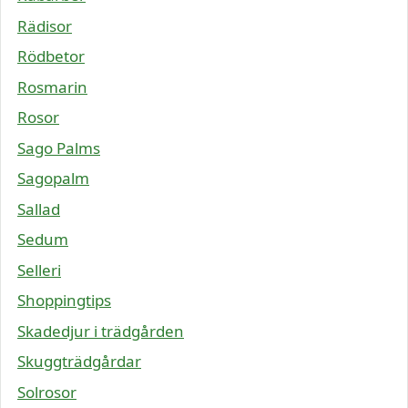
Rädisor
Rödbetor
Rosmarin
Rosor
Sago Palms
Sagopalm
Sallad
Sedum
Selleri
Shoppingtips
Skadedjur i trädgården
Skuggträdgårdar
Solrosor