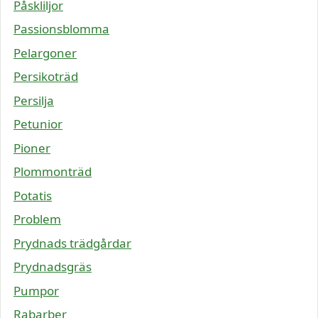
Påskliljor
Passionsblomma
Pelargoner
Persikoträd
Persilja
Petunior
Pioner
Plommonträd
Potatis
Problem
Prydnads trädgårdar
Prydnadsgräs
Pumpor
Rabarber