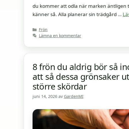
du kommer att odla när marken äntligen t
känner så. Alla planerar sin trädgård …
Lä
Kategorier
Frön
Lämna en kommentar
8 frön du aldrig bör så 
att så dessa grönsaker u
större skördar
juni 14, 2026
av
GardenMI