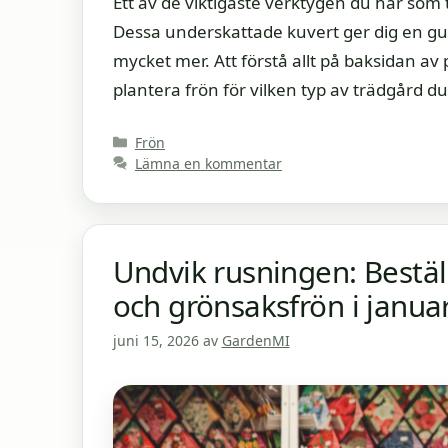
Ett av de viktigaste verktygen du har som
Dessa underskattade kuvert ger dig en gu
mycket mer. Att förstå allt på baksidan av 
plantera frön för vilken typ av trädgård du 
Kategorier
Frön
Lämna en kommentar
Undvik rusningen: Bestä
och grönsaksfrön i januari
juni 15, 2026
av
GardenMI