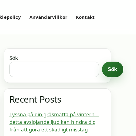
kiepolicy
Användarvillkor
Kontakt
Sök
Sök
Recent Posts
Lyssna på din gräsmatta på vintern –
detta avslöjande ljud kan hindra dig
från att göra ett skadligt misstag