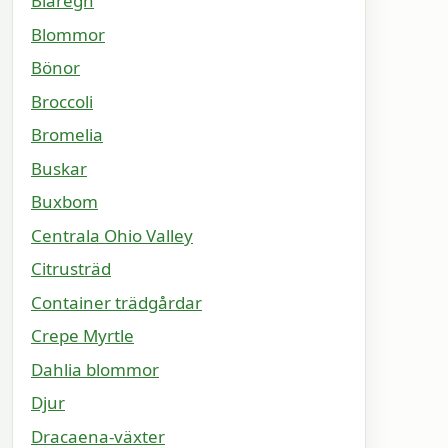
Blåregn
Blommor
Bönor
Broccoli
Bromelia
Buskar
Buxbom
Centrala Ohio Valley
Citrusträd
Container trädgårdar
Crepe Myrtle
Dahlia blommor
Djur
Dracaena-växter