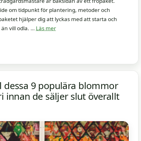
 trädgårdsmästare är baksidan av ett fröpaket.
ide om tidpunkt för plantering, metoder och
paketet hjälper dig att lyckas med att starta och
än vill odla. …
Läs mer
ll dessa 9 populära blommor
 innan de säljer slut överallt