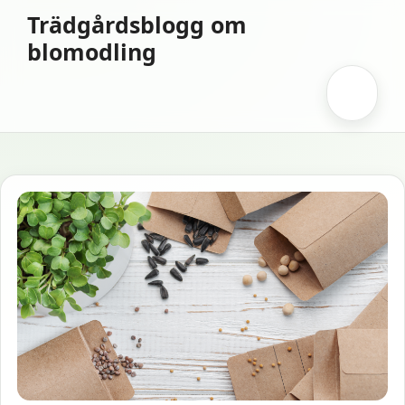
Hoppa
Trädgårdsblogg om
till
blomodling
innehåll
Meny