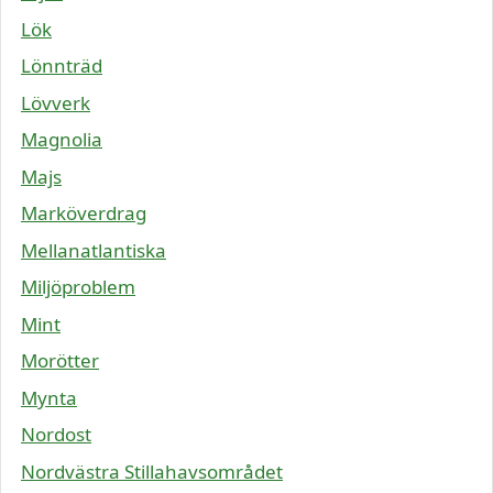
Lök
Lönnträd
Lövverk
Magnolia
Majs
Marköverdrag
Mellanatlantiska
Miljöproblem
Mint
Morötter
Mynta
Nordost
Nordvästra Stillahavsområdet