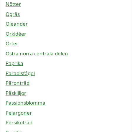
Nötter
Ogräs
Oleander
Orkidéer
Örter
Östra norra centrala delen
Paprika
Paradisfågel
Päronträd
Påskliljor
Passionsblomma
Pelargoner
Persikoträd