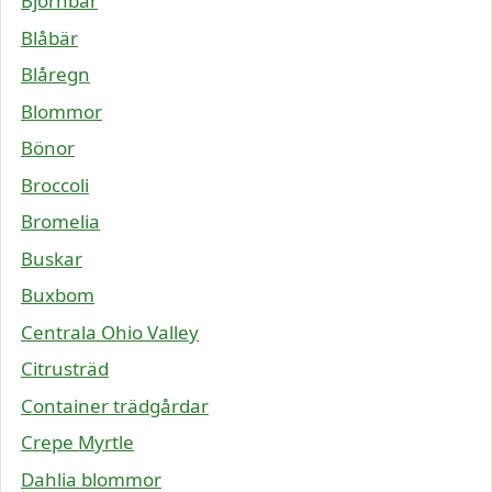
Björnbär
Blåbär
Blåregn
Blommor
Bönor
Broccoli
Bromelia
Buskar
Buxbom
Centrala Ohio Valley
Citrusträd
Container trädgårdar
Crepe Myrtle
Dahlia blommor