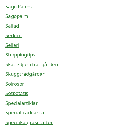
Sago Palms
Sagopalm
Sallad
Sedum
Selleri
Shoppingtips
Skadedjur i trädgården
Skuggträdgårdar
Solrosor
Sötpotatis
Specialartiklar
Specialträdgårdar
Specifika gräsmattor