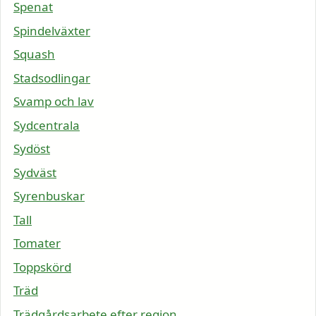
Spenat
Spindelväxter
Squash
Stadsodlingar
Svamp och lav
Sydcentrala
Sydöst
Sydväst
Syrenbuskar
Tall
Tomater
Toppskörd
Träd
Trädgårdsarbete efter region