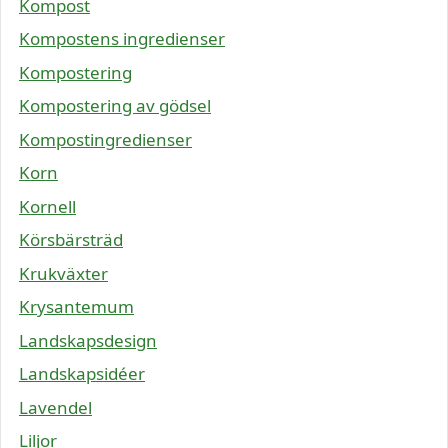
Kompost
Kompostens ingredienser
Kompostering
Kompostering av gödsel
Kompostingredienser
Korn
Kornell
Körsbärsträd
Krukväxter
Krysantemum
Landskapsdesign
Landskapsidéer
Lavendel
Liljor