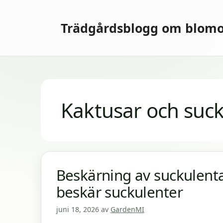
Hoppa
till
Trädgårdsblogg om blomo
innehåll
Kaktusar och suc
Beskärning av suckulent
beskär suckulenter
juni 18, 2026
av
GardenMI