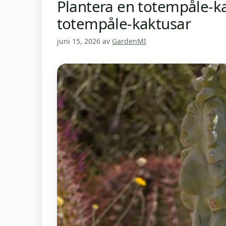
Plantera en totempåle-ka
totempåle-kaktusar
juni 15, 2026
av
GardenMI