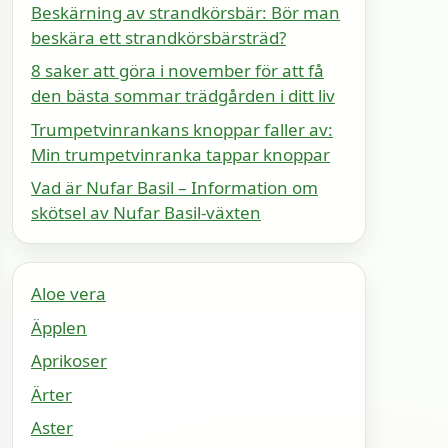
Beskärning av strandkörsbär: Bör man
beskära ett strandkörsbärsträd?
8 saker att göra i november för att få
den bästa sommar trädgården i ditt liv
Trumpetvinrankans knoppar faller av:
Min trumpetvinranka tappar knoppar
Vad är Nufar Basil – Information om
skötsel av Nufar Basil-växten
Aloe vera
Äpplen
Aprikoser
Ärter
Aster