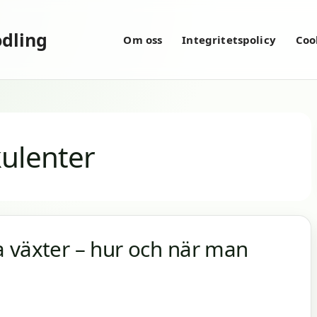
dling
Om oss
Integritetspolicy
Coo
kulenter
a växter – hur och när man