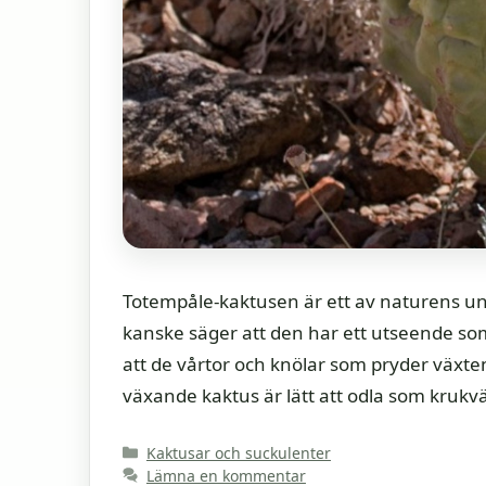
Totempåle-kaktusen är ett av naturens un
kanske säger att den har ett utseende s
att de vårtor och knölar som pryder växte
växande kaktus är lätt att odla som krukvä
Kategorier
Kaktusar och suckulenter
Lämna en kommentar