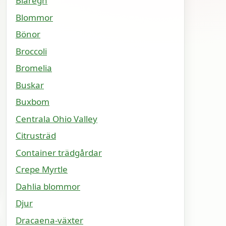
Blåregn
Blommor
Bönor
Broccoli
Bromelia
Buskar
Buxbom
Centrala Ohio Valley
Citrusträd
Container trädgårdar
Crepe Myrtle
Dahlia blommor
Djur
Dracaena-växter