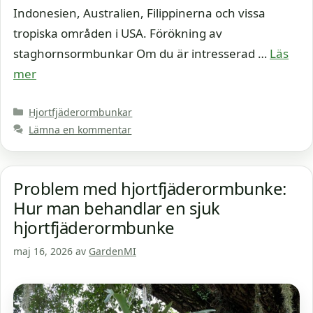
Indonesien, Australien, Filippinerna och vissa
tropiska områden i USA. Förökning av
staghornsormbunkar Om du är intresserad …
Läs
mer
Kategorier
Hjortfjäderormbunkar
Lämna en kommentar
Problem med hjortfjäderormbunke:
Hur man behandlar en sjuk
hjortfjäderormbunke
maj 16, 2026
av
GardenMI