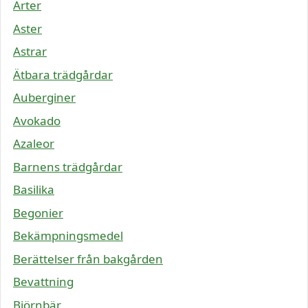
Ärter
Aster
Astrar
Ätbara trädgårdar
Auberginer
Avokado
Azaleor
Barnens trädgårdar
Basilika
Begonier
Bekämpningsmedel
Berättelser från bakgården
Bevattning
Björnbär