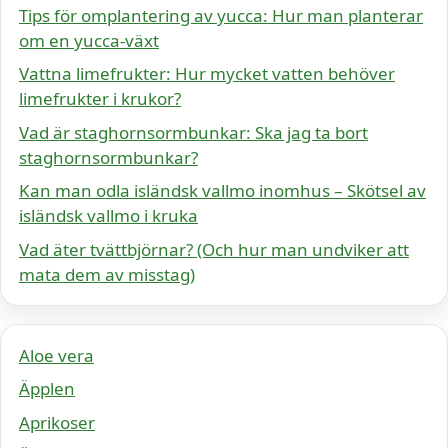
Tips för omplantering av yucca: Hur man planterar
om en yucca-växt
Vattna limefrukter: Hur mycket vatten behöver
limefrukter i krukor?
Vad är staghornsormbunkar: Ska jag ta bort
staghornsormbunkar?
Kan man odla isländsk vallmo inomhus – Skötsel av
isländsk vallmo i kruka
Vad äter tvättbjörnar? (Och hur man undviker att
mata dem av misstag)
Aloe vera
Äpplen
Aprikoser