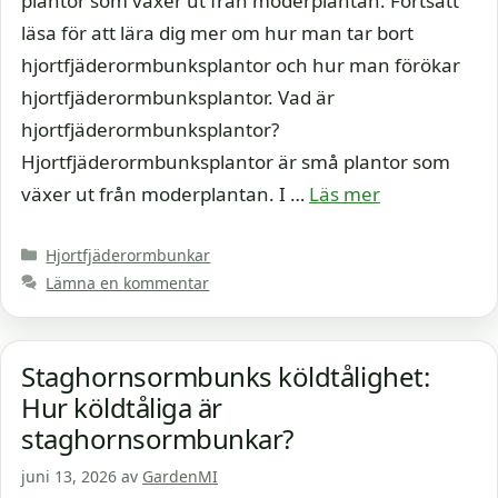
plantor som växer ut från moderplantan. Fortsätt
läsa för att lära dig mer om hur man tar bort
hjortfjäderormbunksplantor och hur man förökar
hjortfjäderormbunksplantor. Vad är
hjortfjäderormbunksplantor?
Hjortfjäderormbunksplantor är små plantor som
växer ut från moderplantan. I …
Läs mer
Kategorier
Hjortfjäderormbunkar
Lämna en kommentar
Staghornsormbunks köldtålighet:
Hur köldtåliga är
staghornsormbunkar?
juni 13, 2026
av
GardenMI