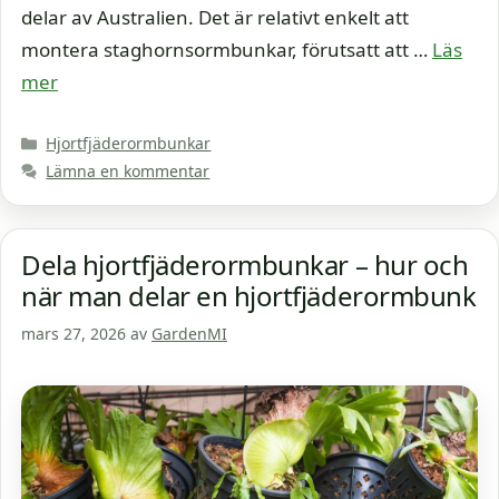
delar av Australien. Det är relativt enkelt att
montera staghornsormbunkar, förutsatt att …
Läs
mer
Kategorier
Hjortfjäderormbunkar
Lämna en kommentar
Dela hjortfjäderormbunkar – hur och
när man delar en hjortfjäderormbunk
mars 27, 2026
av
GardenMI