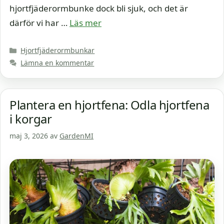
hjortfjäderormbunke dock bli sjuk, och det är
därför vi har …
Läs mer
Kategorier
Hjortfjäderormbunkar
Lämna en kommentar
Plantera en hjortfena: Odla hjortfena
i korgar
maj 3, 2026
av
GardenMI