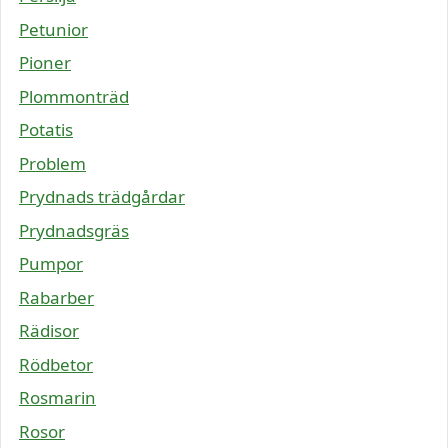
Petunior
Pioner
Plommonträd
Potatis
Problem
Prydnads trädgårdar
Prydnadsgräs
Pumpor
Rabarber
Rädisor
Rödbetor
Rosmarin
Rosor