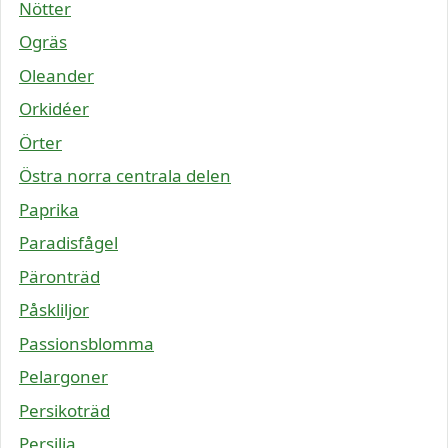
Nötter
Ogräs
Oleander
Orkidéer
Örter
Östra norra centrala delen
Paprika
Paradisfågel
Päronträd
Påskliljor
Passionsblomma
Pelargoner
Persikoträd
Persilja