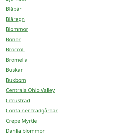
Blåbär
Blåregn
Blommor
Bönor
Broccoli
Bromelia
Buskar
Buxbom
Centrala Ohio Valley
Citrusträd
Container trädgårdar
Crepe Myrtle
Dahlia blommor