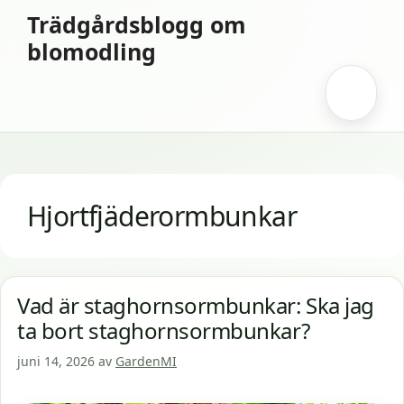
Hoppa
Trädgårdsblogg om
till
blomodling
innehåll
Meny
Hjortfjäderormbunkar
Vad är staghornsormbunkar: Ska jag
ta bort staghornsormbunkar?
juni 14, 2026
av
GardenMI