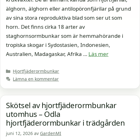
älghorn, älghorn eller antilopöronfjärilar på grund
av sina stora reproduktiva blad som ser ut som
horn. Det finns cirka 18 arter av
staghornsormbunkar som är hemmahörande i
tropiska skogar i Sydostasien, Indonesien,
Australien, Madagaskar, Afrika …
Läs mer
Kategorier
Hjortfjäderormbunkar
Lämna en kommentar
Skötsel av hjortfjäderormbunkar
utomhus – Odla
hjortfjäderormbunkar i trädgården
juni 12, 2026
av
GardenMI