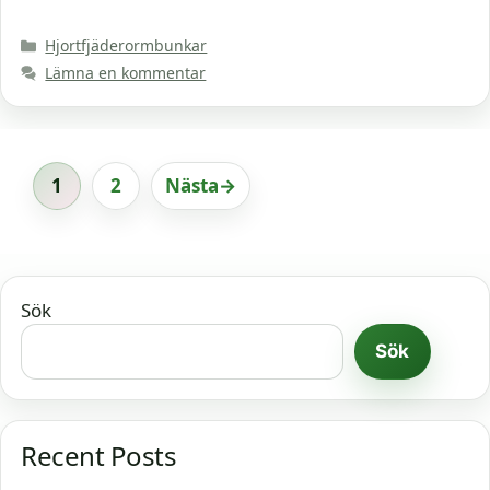
Kategorier
Hjortfjäderormbunkar
Lämna en kommentar
1
2
Nästa
→
Sida
Sida
Sök
Sök
Recent Posts