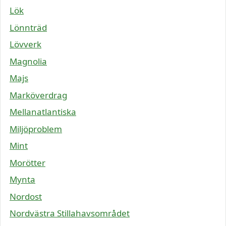
Lök
Lönnträd
Lövverk
Magnolia
Majs
Marköverdrag
Mellanatlantiska
Miljöproblem
Mint
Morötter
Mynta
Nordost
Nordvästra Stillahavsområdet