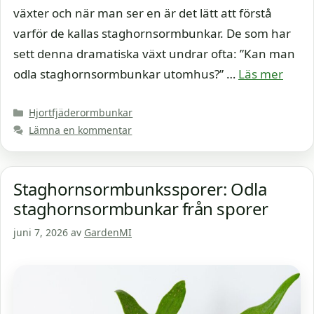
växter och när man ser en är det lätt att förstå
varför de kallas staghornsormbunkar. De som har
sett denna dramatiska växt undrar ofta: ”Kan man
odla staghornsormbunkar utomhus?” …
Läs mer
Kategorier
Hjortfjäderormbunkar
Lämna en kommentar
Staghornsormbunkssporer: Odla
staghornsormbunkar från sporer
juni 7, 2026
av
GardenMI