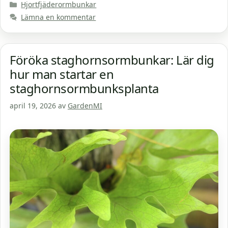
Kategorier
Hjortfjäderormbunkar
Lämna en kommentar
Föröka staghornsormbunkar: Lär dig
hur man startar en
staghornsormbunksplanta
april 19, 2026
av
GardenMI