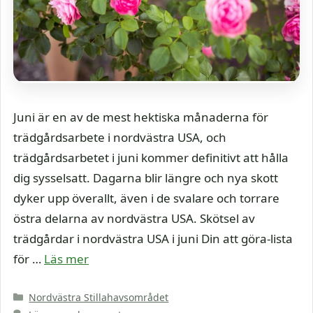
Juni är en av de mest hektiska månaderna för
trädgårdsarbete i nordvästra USA, och
trädgårdsarbetet i juni kommer definitivt att hålla
dig sysselsatt. Dagarna blir längre och nya skott
dyker upp överallt, även i de svalare och torrare
östra delarna av nordvästra USA. Skötsel av
trädgårdar i nordvästra USA i juni Din att göra-lista
för …
Läs mer
Kategorier
Nordvästra Stillahavsområdet