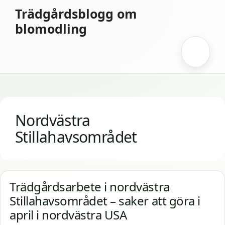
Hoppa
Trädgårdsblogg om
till
blomodling
innehåll
Meny
Nordvästra
Stillahavsområdet
Trädgårdsarbete i nordvästra
Stillahavsområdet – saker att göra i
april i nordvästra USA