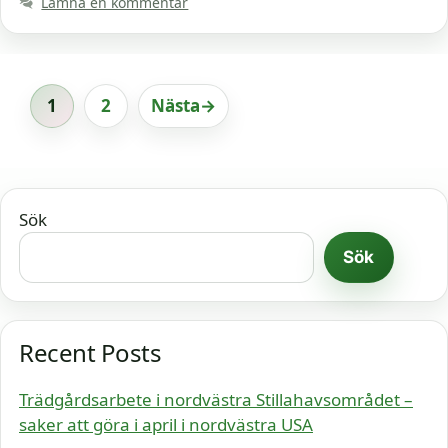
Lämna en kommentar
1
2
Nästa
→
Sida
Sida
Sök
Sök
Recent Posts
Trädgårdsarbete i nordvästra Stillahavsområdet –
saker att göra i april i nordvästra USA