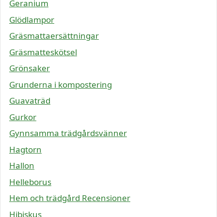
Geranium
Glödlampor
Gräsmattaersättningar
Gräsmatteskötsel
Grönsaker
Grunderna i kompostering
Guavaträd
Gurkor
Gynnsamma trädgårdsvänner
Hagtorn
Hallon
Helleborus
Hem och trädgård Recensioner
Hibiskus