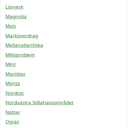
Lövverk
Magnolia
Majs
Marköverdrag
Mellanatlantiska
Miljöproblem
Mint
Morötter
Mynta
Nordost
Nordvästra Stillahavsområdet
Nötter
Ogräs