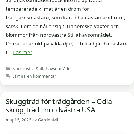
Stillahavsområdet (dock inte hela). Detta
tempererade klimat är en dröm för
trädgårdsmästare, som kan odla nästan året runt,
särskilt om de håller sig till inhemska växter och
blommor från nordvästra Stillahavsområdet.
Området är rikt på vilda djur, och trädgårdsmästare
i …
Läs mer
Kategorier
Nordvästra Stillahavsområdet
Lämna en kommentar
Skuggträd för trädgården – Odla
skuggträd i nordvästra USA
maj 16, 2026
av
GardenMI