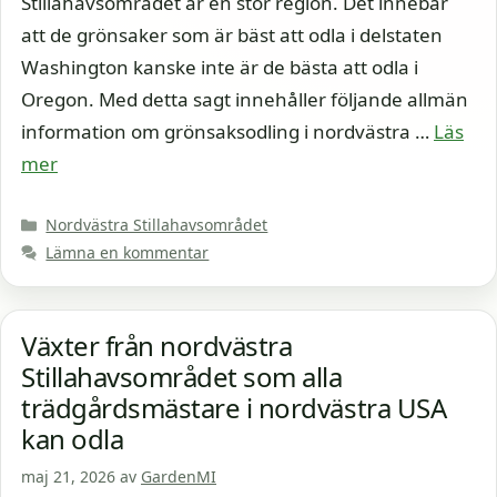
Stillahavsområdet är en stor region. Det innebär
att de grönsaker som är bäst att odla i delstaten
Washington kanske inte är de bästa att odla i
Oregon. Med detta sagt innehåller följande allmän
information om grönsaksodling i nordvästra …
Läs
mer
Kategorier
Nordvästra Stillahavsområdet
Lämna en kommentar
Växter från nordvästra
Stillahavsområdet som alla
trädgårdsmästare i nordvästra USA
kan odla
maj 21, 2026
av
GardenMI