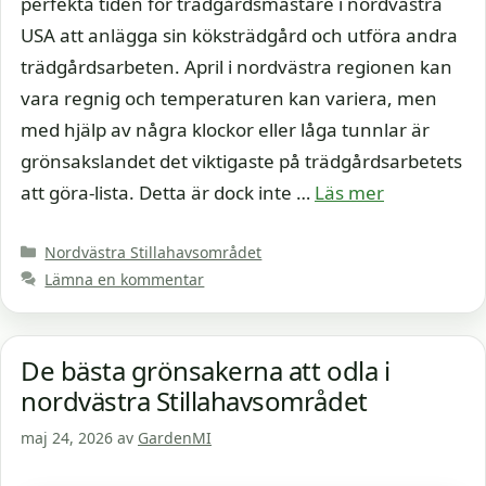
perfekta tiden för trädgårdsmästare i nordvästra
USA att anlägga sin köksträdgård och utföra andra
trädgårdsarbeten. April i nordvästra regionen kan
vara regnig och temperaturen kan variera, men
med hjälp av några klockor eller låga tunnlar är
grönsakslandet det viktigaste på trädgårdsarbetets
att göra-lista. Detta är dock inte …
Läs mer
Kategorier
Nordvästra Stillahavsområdet
Lämna en kommentar
De bästa grönsakerna att odla i
nordvästra Stillahavsområdet
maj 24, 2026
av
GardenMI