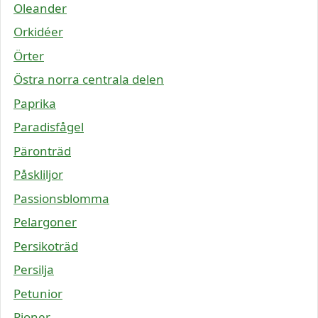
Oleander
Orkidéer
Örter
Östra norra centrala delen
Paprika
Paradisfågel
Päronträd
Påskliljor
Passionsblomma
Pelargoner
Persikoträd
Persilja
Petunior
Pioner