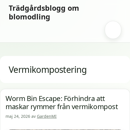
Hoppa
Trädgårdsblogg om
till
blomodling
innehåll
Meny
Vermikompostering
Worm Bin Escape: Förhindra att
maskar rymmer från vermikompost
maj 24, 2026
av
GardenMI