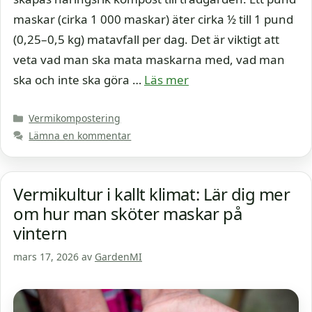
maskar (cirka 1 000 maskar) äter cirka ½ till 1 pund
(0,25–0,5 kg) matavfall per dag. Det är viktigt att
veta vad man ska mata maskarna med, vad man
ska och inte ska göra …
Läs mer
Kategorier
Vermikompostering
Lämna en kommentar
Vermikultur i kallt klimat: Lär dig mer
om hur man sköter maskar på
vintern
mars 17, 2026
av
GardenMI