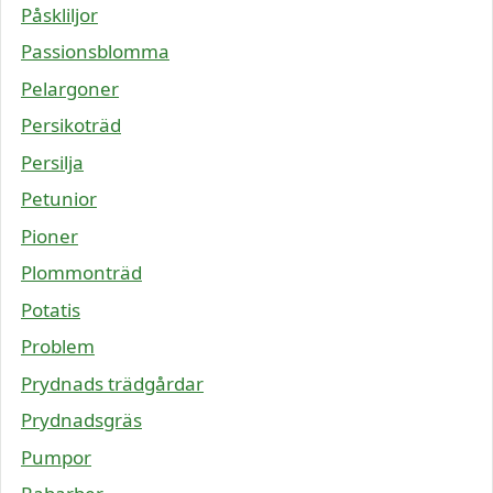
Påskliljor
Passionsblomma
Pelargoner
Persikoträd
Persilja
Petunior
Pioner
Plommonträd
Potatis
Problem
Prydnads trädgårdar
Prydnadsgräs
Pumpor