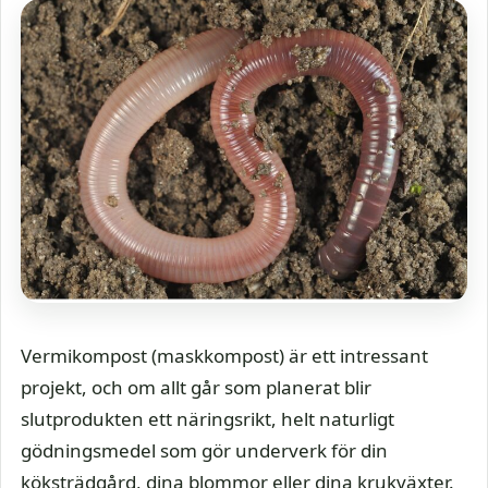
Vermikompost (maskkompost) är ett intressant
projekt, och om allt går som planerat blir
slutprodukten ett näringsrikt, helt naturligt
gödningsmedel som gör underverk för din
köksträdgård, dina blommor eller dina krukväxter.