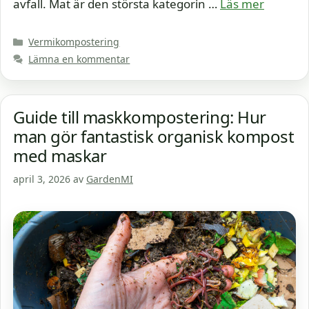
avfall. Mat är den största kategorin …
Läs mer
Kategorier
Vermikompostering
Lämna en kommentar
Guide till maskkompostering: Hur
man gör fantastisk organisk kompost
med maskar
april 3, 2026
av
GardenMI