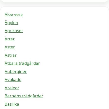
Aloe vera
Äpplen
Aprikoser
Ärter
Aster
Astrar
Ätbara trädgårdar
Auberginer
Avokado
Azaleor
Barnens trädgårdar
Basilika