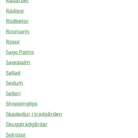
Rabarber
Rädisor
Rödbetor
Rosmarin
Rosor
Sago Palms
Sagopalm
Sallad
Sedum
Selleri
Shoppingtips
Skadedjur i trädgården
Skuggträdgårdar
Solrosor