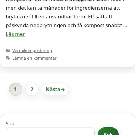
men det kan ta månader för ingredienserna att
brytas ner till en användbar form. Ett sätt att
påskynda nedbrytningen och få kompost snabbt …
Läs mer
Kategorier
Vermikompostering
Lämna en kommentar
1
2
Nästa
→
Sida
Sida
Sök
Sök