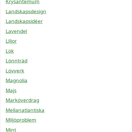
Krysantemum
Landskapsdesign
Landskapsidéer
Lavendel
Liljor
Lök
Lönnträd
Lövverk
Magnolia
Majs
Marköverdrag
Mellanatlantiska
Miljöproblem
Mint