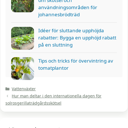
om skötsel och
användningsområden för
johannesbrödträd
Idéer för sluttande upphöjda
rabatter: Bygga en upphöjd rabatt
på en sluttning
Tips och tricks för övervintring av
tomatplantor
Kategorier
Vattenväxter
Hur man deltar i den internationella dagen för
solrosgerillaträdgårdsskötsel