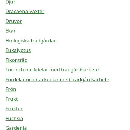
Djur
Dracaena-växter
Druvor
Ekar
Ekologiska trädgårdar
Eukalyptus
Fikonträd
För- och nackdelar med trädgårdsarbete
Fördelar och nackdelar med trädgårdsarbete
Frön
Frukt
Frukter
Fuchsia
Gardenia