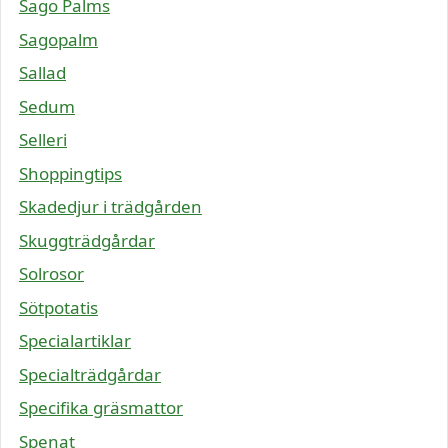
Sago Palms
Sagopalm
Sallad
Sedum
Selleri
Shoppingtips
Skadedjur i trädgården
Skuggträdgårdar
Solrosor
Sötpotatis
Specialartiklar
Specialträdgårdar
Specifika gräsmattor
Spenat