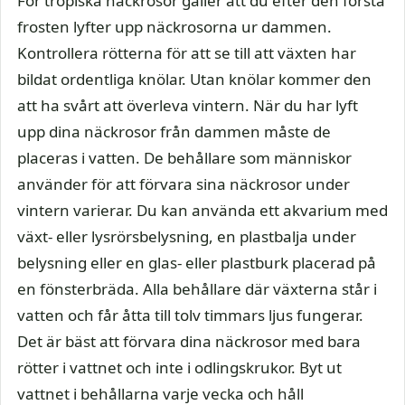
För tropiska näckrosor gäller att du efter den första
frosten lyfter upp näckrosorna ur dammen.
Kontrollera rötterna för att se till att växten har
bildat ordentliga knölar. Utan knölar kommer den
att ha svårt att överleva vintern. När du har lyft
upp dina näckrosor från dammen måste de
placeras i vatten. De behållare som människor
använder för att förvara sina näckrosor under
vintern varierar. Du kan använda ett akvarium med
växt- eller lysrörsbelysning, en plastbalja under
belysning eller en glas- eller plastburk placerad på
en fönsterbräda. Alla behållare där växterna står i
vatten och får åtta till tolv timmars ljus fungerar.
Det är bäst att förvara dina näckrosor med bara
rötter i vattnet och inte i odlingskrukor. Byt ut
vattnet i behållarna varje vecka och håll