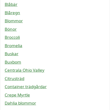
Blåbär
Blåregn
Blommor
Bönor
Broccoli
Bromelia
Buskar
Buxbom
Centrala Ohio Valley
Citrusträd
Container trädgårdar
Crepe Myrtle
Dahlia blommor