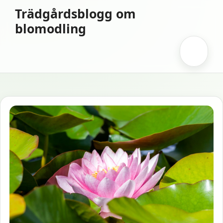
Hoppa
Trädgårdsblogg om
till
blomodling
innehåll
Meny