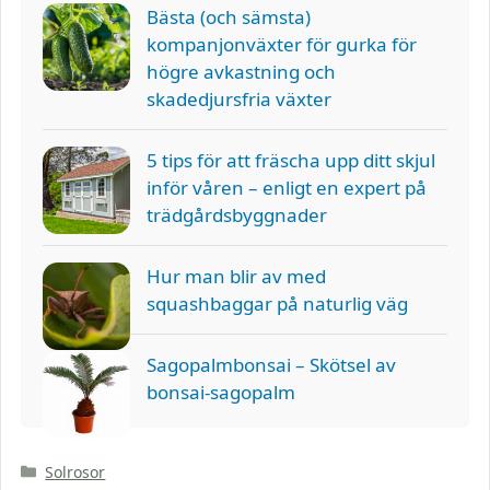
Bästa (och sämsta)
kompanjonväxter för gurka för
högre avkastning och
skadedjursfria växter
5 tips för att fräscha upp ditt skjul
inför våren – enligt en expert på
trädgårdsbyggnader
Hur man blir av med
squashbaggar på naturlig väg
Sagopalmbonsai – Skötsel av
bonsai-sagopalm
Kategorier
Solrosor