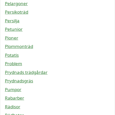
Pelargoner
Persikoträd
Persilja
Petunior
Pioner
Plommonträd
Potatis
Problem
Prydnads trädgårdar
Prydnadsgräs
Pumpor
Rabarber
Rädisor