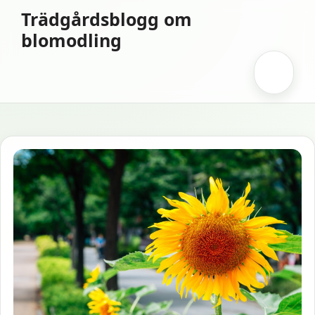
Hoppa
Trädgårdsblogg om
till
blomodling
innehåll
Meny