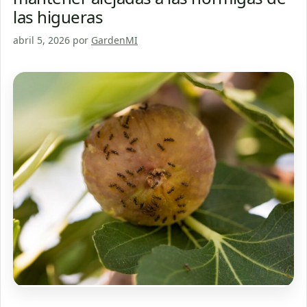
las higueras
abril 5, 2026
por
GardenMI