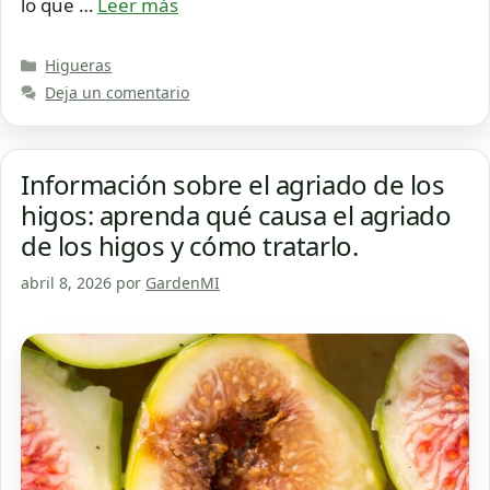
lo que …
Leer más
Categorías
Higueras
Deja un comentario
Información sobre el agriado de los
higos: aprenda qué causa el agriado
de los higos y cómo tratarlo.
abril 8, 2026
por
GardenMI