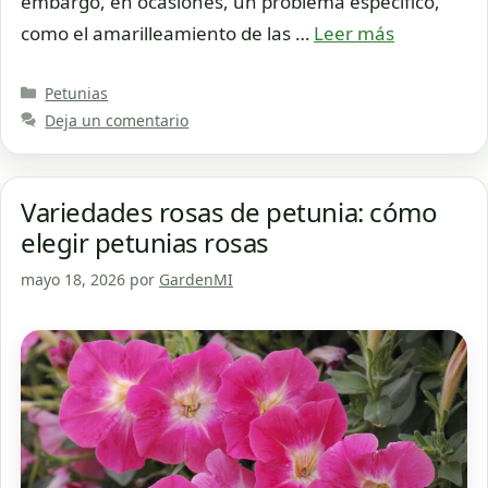
embargo, en ocasiones, un problema específico,
como el amarilleamiento de las …
Leer más
Categorías
Petunias
Deja un comentario
Variedades rosas de petunia: cómo
elegir petunias rosas
mayo 18, 2026
por
GardenMI