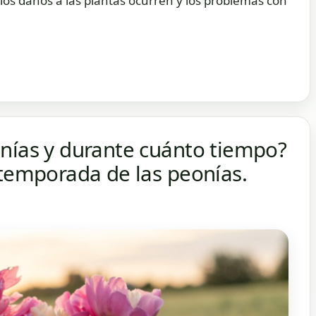
 los daños a las plantas ocurren y los problemas con
onías y durante cuánto tiempo?
 temporada de las peonías.