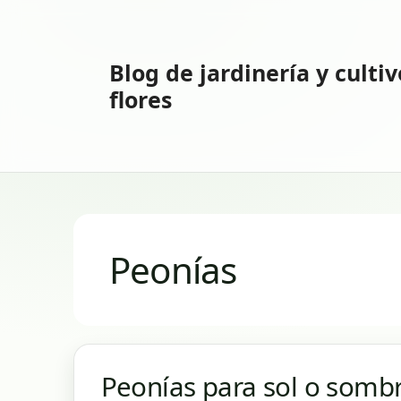
Saltar
al
contenido
Blog de jardinería y culti
flores
Peonías
Peonías para sol o sombr