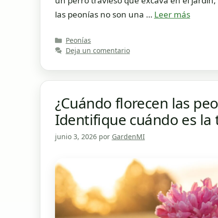
un perro travieso que excava en el jardín,
las peonías no son una …
Leer más
Categorías
Peonías
Deja un comentario
¿Cuándo florecen las pe
Identifique cuándo es la
junio 3, 2026
por
GardenMI