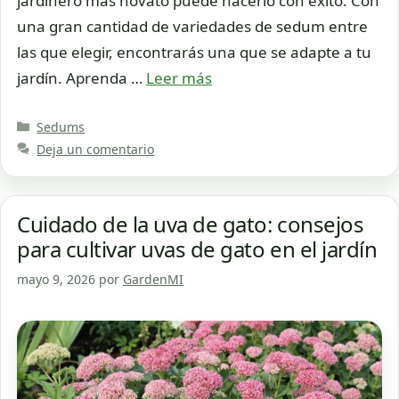
jardinero más novato puede hacerlo con éxito. Con
una gran cantidad de variedades de sedum entre
las que elegir, encontrarás una que se adapte a tu
jardín. Aprenda …
Leer más
Categorías
Sedums
Deja un comentario
Cuidado de la uva de gato: consejos
para cultivar uvas de gato en el jardín
mayo 9, 2026
por
GardenMI