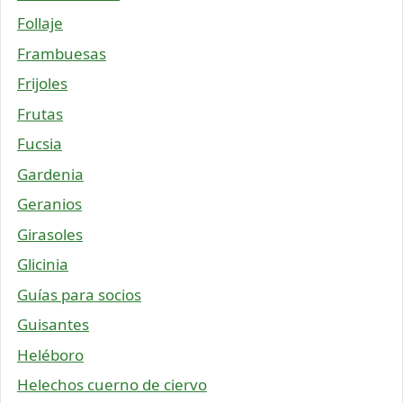
Follaje
Frambuesas
Frijoles
Frutas
Fucsia
Gardenia
Geranios
Girasoles
Glicinia
Guías para socios
Guisantes
Heléboro
Helechos cuerno de ciervo