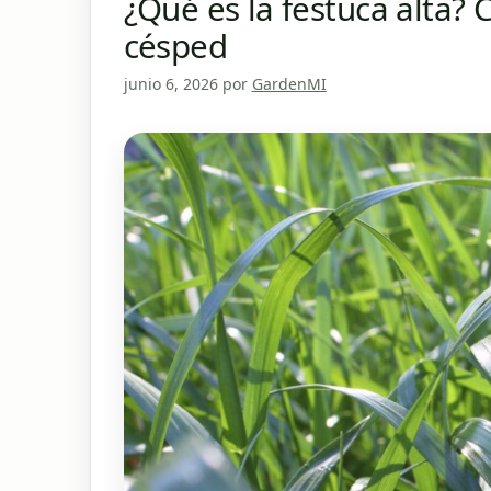
¿Qué es la festuca alta? C
césped
junio 6, 2026
por
GardenMI