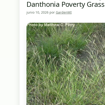
Danthonia Poverty Grass
junio 10, 2026
por
GardenMI