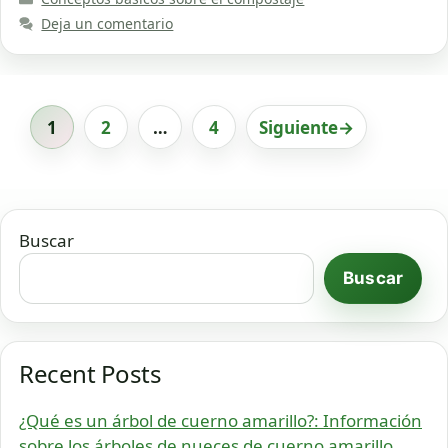
Deja un comentario
1
2
…
4
Siguiente
→
Página
Página
Página
Buscar
Buscar
Recent Posts
¿Qué es un árbol de cuerno amarillo?: Información
sobre los árboles de nueces de cuerno amarillo