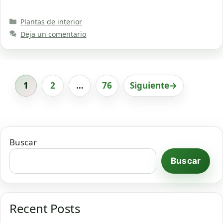
Categorías
Plantas de interior
Deja un comentario
1
2
…
76
Siguiente
→
Página
Página
Página
Buscar
Buscar
Recent Posts