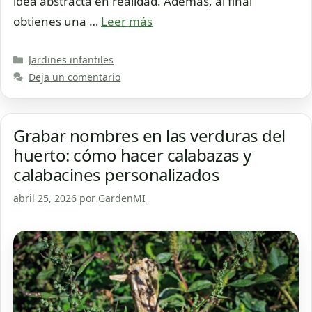
idea abstracta en realidad. Además, al final
obtienes una …
Leer más
Categorías
Jardines infantiles
Deja un comentario
Grabar nombres en las verduras del
huerto: cómo hacer calabazas y
calabacines personalizados
abril 25, 2026
por
GardenMI