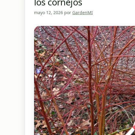
los cornejos
mayo 12, 2026
por
GardenMI