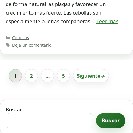
de forma natural las plagas y favorecer un
crecimiento más fuerte. Las cebollas son
especialmente buenas compañeras …
Leer más
Categorías
Cebollas
Deja un comentario
1
2
…
5
Siguiente
→
Página
Página
Página
Buscar
Buscar