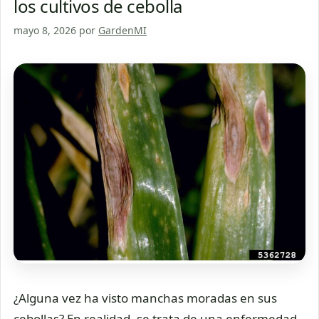
los cultivos de cebolla
mayo 8, 2026
por
GardenMI
¿Alguna vez ha visto manchas moradas en sus
cebollas? En realidad, se trata de una enfermedad