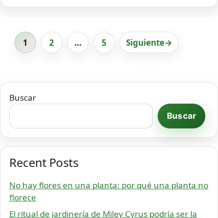
1
2
…
5
Siguiente
→
Página
Página
Página
Buscar
Buscar
Recent Posts
No hay flores en una planta: por qué una planta no
florece
El ritual de jardinería de Miley Cyrus podría ser la