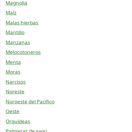
Magnolia
Maíz
Malas hierbas
Mantillo
Manzanas
Melocotoneros
Menta
Moras
Narcisos
Noreste
Noroeste del Pacífico
Oeste
Orquídeas
Palmeras de sagú