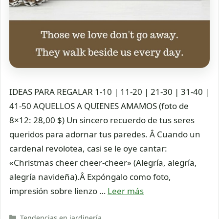
IDEAS PARA REGALAR 1-10 | 11-20 | 21-30 | 31-40 |
41-50 AQUELLOS A QUIENES AMAMOS (foto de
8×12: 28,00 $) Un sincero recuerdo de tus seres
queridos para adornar tus paredes. Â Cuando un
cardenal revolotea, casi se le oye cantar:
«Christmas cheer cheer-cheer» (Alegría, alegría,
alegría navideña).Â Expóngalo como foto,
impresión sobre lienzo …
Leer más
Categorías
Tendencias en jardinería