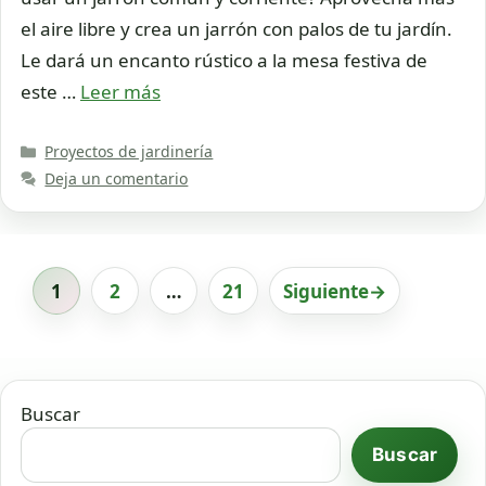
el aire libre y crea un jarrón con palos de tu jardín.
Le dará un encanto rústico a la mesa festiva de
este …
Leer más
Categorías
Proyectos de jardinería
Deja un comentario
1
2
…
21
Siguiente
→
Página
Página
Página
Buscar
Buscar