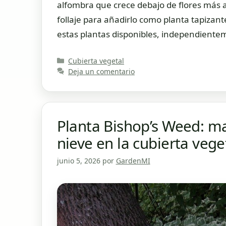
alfombra que crece debajo de flores más al
follaje para añadirlo como planta tapizan
estas plantas disponibles, independiente
Categorías
Cubierta vegetal
Deja un comentario
Planta Bishop’s Weed: ma
nieve en la cubierta veg
junio 5, 2026
por
GardenMI