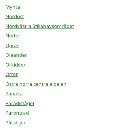
Mynta
Nordost
Nordvästra Stillahavsområdet
Nötter
Ogräs
Oleander
Orkidéer
Örter
Östra norra centrala delen
Paprika
Paradisfågel
Päronträd
Påskliljor