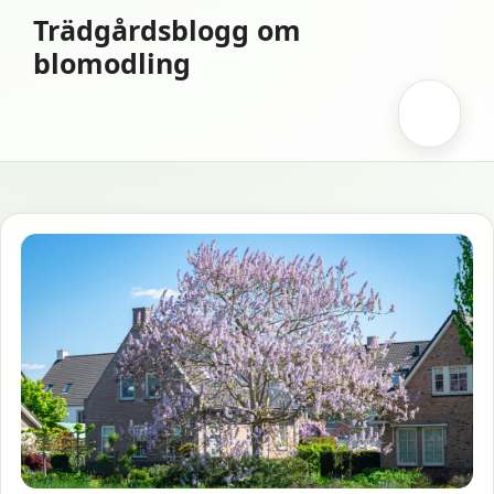
Hoppa
Trädgårdsblogg om
till
blomodling
innehåll
Meny