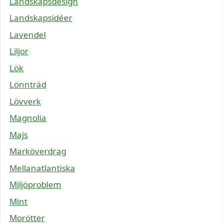
Landskapsdesign
Landskapsidéer
Lavendel
Liljor
Lök
Lönnträd
Lövverk
Magnolia
Majs
Marköverdrag
Mellanatlantiska
Miljöproblem
Mint
Morötter