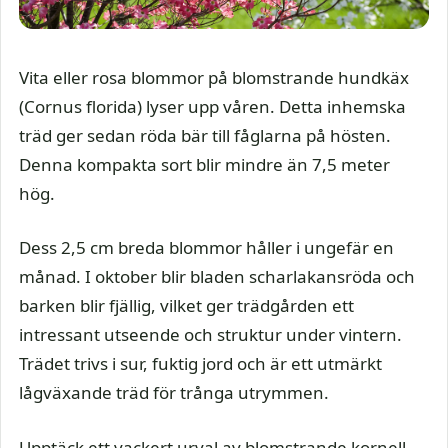
Vita eller rosa blommor på blomstrande hundkäx
(Cornus florida) lyser upp våren. Detta inhemska
träd ger sedan röda bär till fåglarna på hösten.
Denna kompakta sort blir mindre än 7,5 meter
hög.
Dess 2,5 cm breda blommor håller i ungefär en
månad. I oktober blir bladen scharlakansröda och
barken blir fjällig, vilket ger trädgården ett
intressant utseende och struktur under vintern.
Trädet trivs i sur, fuktig jord och är ett utmärkt
lågväxande träd för trånga utrymmen.
Upptäck ett vackert urval av blomstrande kornell