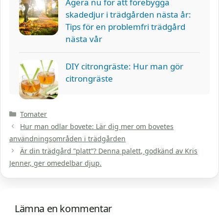
Agera nu för att förebygga
skadedjur i trädgården nästa år:
Tips för en problemfri trädgård
nästa vår
DIY citrongräste: Hur man gör
citrongräste
Kategorier
Tomater
Hur man odlar bovete: Lär dig mer om bovetes
användningsområden i trädgården
Är din trädgård ”platt”? Denna palett, godkänd av Kris
Jenner, ger omedelbar djup.
Lämna en kommentar