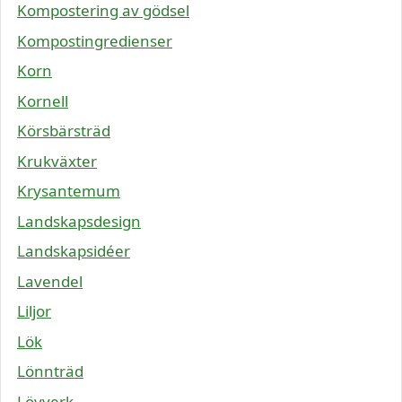
Kompostering av gödsel
Kompostingredienser
Korn
Kornell
Körsbärsträd
Krukväxter
Krysantemum
Landskapsdesign
Landskapsidéer
Lavendel
Liljor
Lök
Lönnträd
Lövverk