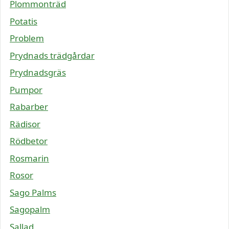
Plommonträd
Potatis
Problem
Prydnads trädgårdar
Prydnadsgräs
Pumpor
Rabarber
Rädisor
Rödbetor
Rosmarin
Rosor
Sago Palms
Sagopalm
Sallad