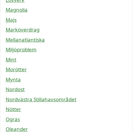
Magnolia
Majs
Marköverdrag
Mellanatlantiska
Miljöproblem
Mint
Morötter
Mynta
Nordost
Nordvästra Stillahavsområdet
Nötter
Ogräs
Oleander