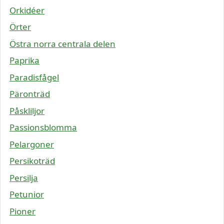
Orkidéer
Örter
Östra norra centrala delen
Paprika
Paradisfågel
Päronträd
Påskliljor
Passionsblomma
Pelargoner
Persikoträd
Persilja
Petunior
Pioner