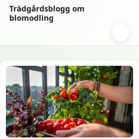
Hoppa
Trädgårdsblogg om
till
blomodling
innehåll
Meny