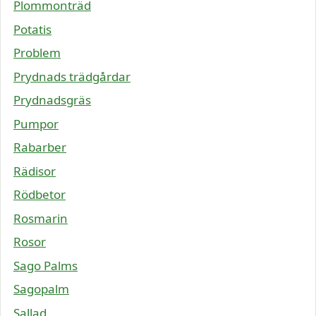
Plommonträd
Potatis
Problem
Prydnads trädgårdar
Prydnadsgräs
Pumpor
Rabarber
Rädisor
Rödbetor
Rosmarin
Rosor
Sago Palms
Sagopalm
Sallad