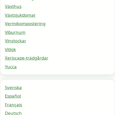
Växthus
Växtsjukdomar
Vermikompostering
Viburnum
Vinstockar
Vitlök
Xeriscape-trädgårdar
Yucca
Svenska
Español
Français
Deutsch