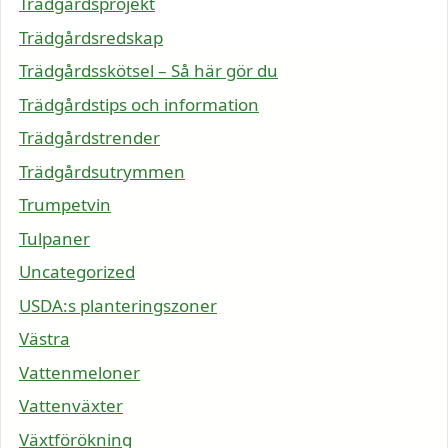
Trädgårdsprojekt
Trädgårdsredskap
Trädgårdsskötsel – Så här gör du
Trädgårdstips och information
Trädgårdstrender
Trädgårdsutrymmen
Trumpetvin
Tulpaner
Uncategorized
USDA:s planteringszoner
Västra
Vattenmeloner
Vattenväxter
Växtförökning