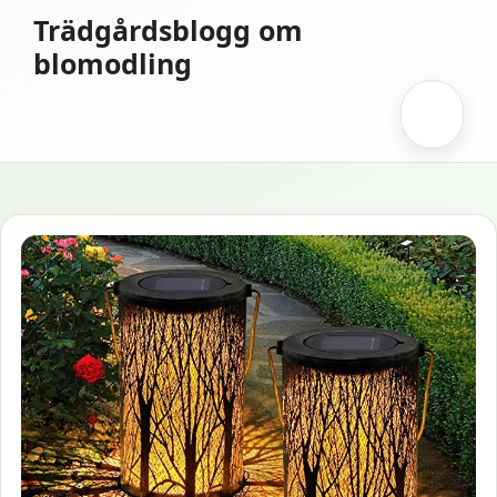
Hoppa
Trädgårdsblogg om
till
blomodling
innehåll
Meny