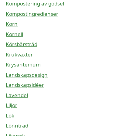
Kompostering av gödsel
Kompostingredienser
Korn
Kornell
Körsbärsträd
Krukväxter
Krysantemum
Landskapsdesign
Landskapsidéer
Lavendel
Liljor
Lök
Lönnträd
Lövverk