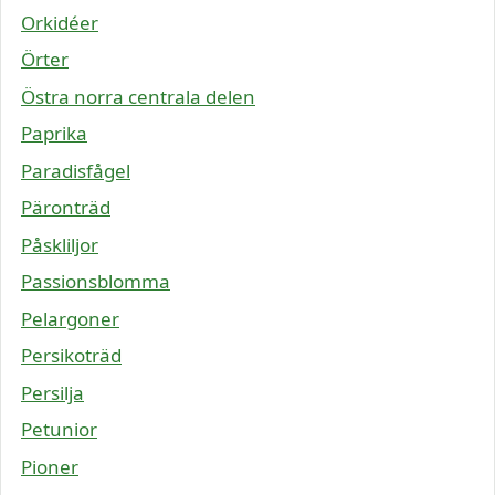
Orkidéer
Örter
Östra norra centrala delen
Paprika
Paradisfågel
Päronträd
Påskliljor
Passionsblomma
Pelargoner
Persikoträd
Persilja
Petunior
Pioner