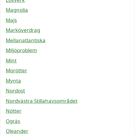
Magnolia
Majs
Marköverdrag
Mellanatlantiska
Miljöproblem
Mint
Morötter
Mynta
Nordost
Nordvästra Stillahavsområdet
Nötter
Ogräs
Oleander