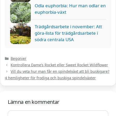
Odla euphorbia: Hur man odlar en
euphorbia-växt
Trädgårdsarbete i november: Att
göra-lista för trädgårdsarbete i
södra centrala USA
Kategorier
Begonier
Kontrollera Dame’s Rocket eller Sweet Rocket Wildflower
Vill du veta hur man får en spindelväxt att bli buskigare?
4 hemligheter för frodiga och buskiga spindelväxter
Lämna en kommentar
Kommentar