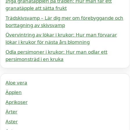
Inga granatäpplen på träden: Hur man får ett
granatäpple att sätta frukt
Trädskivsvamp – Lär dig mer om förebyggande och
borttagning av skivsvamp
Övervintring av lökar i krukor: Hur man förvarar
lökar i krukor för nästa års blomning
Odla persimoner i krukor: Hur man odlar ett
persimonsträd i en kruka
Aloe vera
Äpplen
Aprikoser
Ärter
Aster