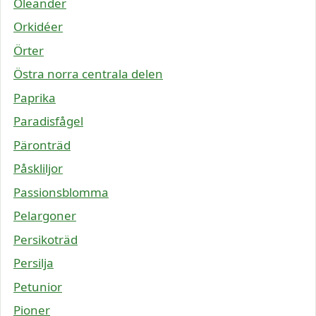
Oleander
Orkidéer
Örter
Östra norra centrala delen
Paprika
Paradisfågel
Päronträd
Påskliljor
Passionsblomma
Pelargoner
Persikoträd
Persilja
Petunior
Pioner