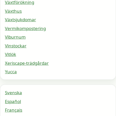
Växtförökning
Växthus
Växtsjukdomar
Vermikompostering
Viburnum
Vinstockar
Vitlök
Xeriscape-trädgårdar
Yucca
Svenska
Español
Français