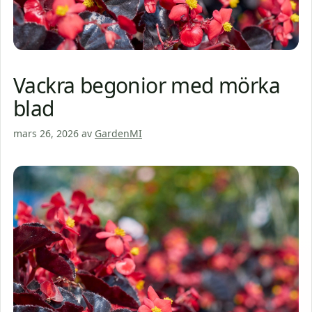
Vackra begonior med mörka
blad
mars 26, 2026
av
GardenMI