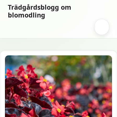
Hoppa
Trädgårdsblogg om
till
blomodling
innehåll
Meny