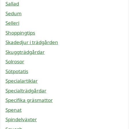
Sallad
Sedum
Selleri
Shoppingtips
Skadedjur i trädgården
Skuggträdgårdar
Solrosor
Sötpotatis
Specialartiklar
Specialträdgårdar
Specifika gräsmattor
Spenat
Spindelväxter