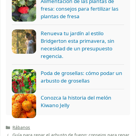
Alimentación de las plantas de
fresa: consejos para fertilizar las
plantas de fresa
Renueva tu jardín al estilo
Bridgerton esta primavera, sin
necesidad de un presupuesto
regencia.
Poda de grosellas: cómo podar un
arbusto de grosellas
Conozca la historia del melón
Kiwano Jelly
Categorías
Rábanos
Guía para regar el arbusto de fuego: consejos para regar