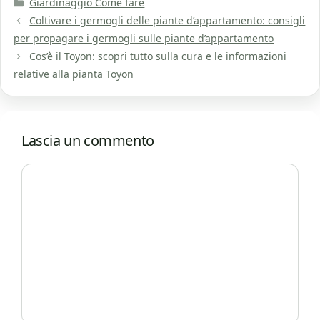
Categorie
Giardinaggio Come fare
Coltivare i germogli delle piante d’appartamento: consigli
per propagare i germogli sulle piante d’appartamento
Cos’è il Toyon: scopri tutto sulla cura e le informazioni
relative alla pianta Toyon
Lascia un commento
Commento