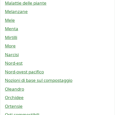
Malattie delle piante
Melanzane
Mele
Menta
Mirtilli
More
Narcisi
Nord-est
Nord-ovest pacifico
Nozioni di base sul compostaggio
Oleandro
Orchidee
Ortensie
Orti commestibili