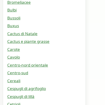
Bromeliacee
Bulbi
Bussoli
Buxus
Cactus di Natale
Cactus e piante grasse
Carote
Cavolo
Centro-nord orientale
Centro-sud
Cereali
Cespugli di agrifoglio
Cespugli di lillà
Cetrioli