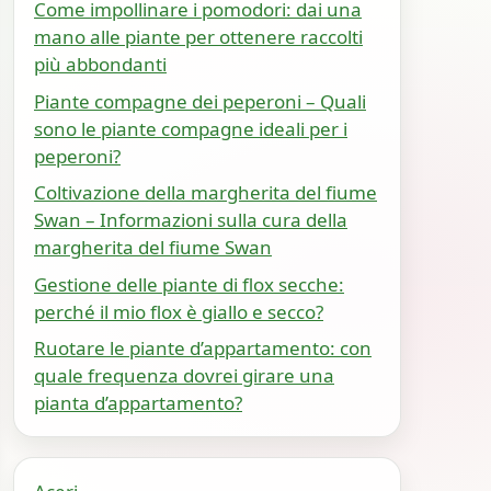
Come impollinare i pomodori: dai una
mano alle piante per ottenere raccolti
più abbondanti
Piante compagne dei peperoni – Quali
sono le piante compagne ideali per i
peperoni?
Coltivazione della margherita del fiume
Swan – Informazioni sulla cura della
margherita del fiume Swan
Gestione delle piante di flox secche:
perché il mio flox è giallo e secco?
Ruotare le piante d’appartamento: con
quale frequenza dovrei girare una
pianta d’appartamento?