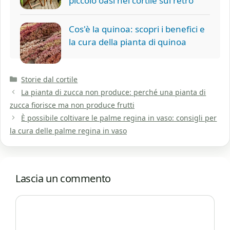
piccolo oasi nel cortile sul retro
Cos'è la quinoa: scopri i benefici e
la cura della pianta di quinoa
Categorie
Storie dal cortile
La pianta di zucca non produce: perché una pianta di
zucca fiorisce ma non produce frutti
È possibile coltivare le palme regina in vaso: consigli per
la cura delle palme regina in vaso
Lascia un commento
Commento