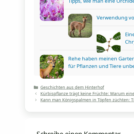
Tipps, wie man eine Orchid
Verwendung von
Ein
Chr
Rehe haben meinen Garten z
für Pflanzen und Tiere unbe
Kategorien
Geschichten aus dem Hinterhof
Kürbispflanze trägt keine Früchte: Warum eine
Kann man Königspalmen in Töpfen züchten: Ti