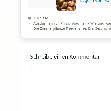
Lagern von Nar
Kategorien
Kürbisse
Ausdünnen von Pfirsichbäumen – Wie und wa
Die Zimmerpflanze Friedenslilie: Die Geschicht
Schreibe einen Kommentar
Kommentar