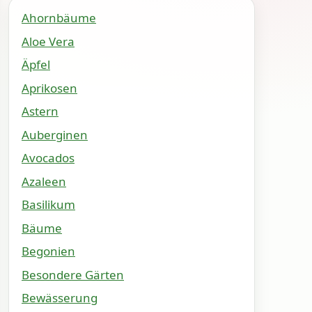
Ahornbäume
Aloe Vera
Äpfel
Aprikosen
Astern
Auberginen
Avocados
Azaleen
Basilikum
Bäume
Begonien
Besondere Gärten
Bewässerung