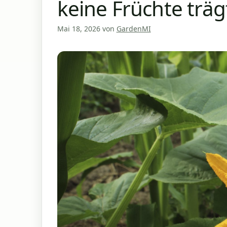
keine Früchte träg
Mai 18, 2026
von
GardenMI