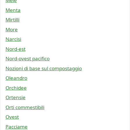
Mele
Menta
Mirtilli
More
Narcisi
Nord-est
Nord-ovest pacifico
Nozioni di base sul compostaggio
Oleandro
Orchidee
Ortensie
Orti commestibili
Ovest
Pacciame