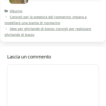
Categorie
Viburno
Consigli per la potatura del rosmarino: impara a
modellare una pianta di rosmarino
Idee per ghirlande di bosso: consigli per realizzare
ghirlande di bosso
Lascia un commento
Commento