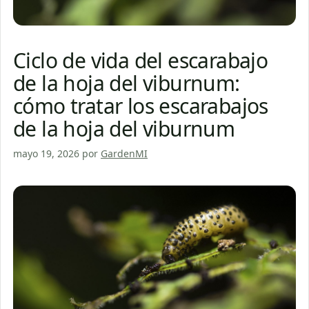
Ciclo de vida del escarabajo
de la hoja del viburnum:
cómo tratar los escarabajos
de la hoja del viburnum
mayo 19, 2026
por
GardenMI