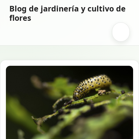
Saltar
Blog de jardinería y cultivo de
al
flores
contenido
Menú