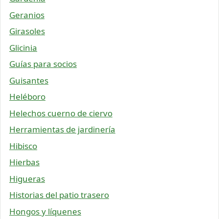
Geranios
Girasoles
Glicinia
Guías para socios
Guisantes
Heléboro
Helechos cuerno de ciervo
Herramientas de jardinería
Hibisco
Hierbas
Higueras
Historias del patio trasero
Hongos y líquenes