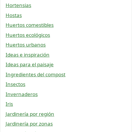
Hortensias
Hostas
Huertos comestibles
Huertos ecológicos
Huertos urbanos
Ideas e inspiración
Ideas para el paisaje
Ingredientes del compost
Insectos
Invernaderos
Iris
Jardinería por región
Jardinería por zonas