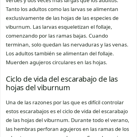
verdes y dos veces más largas que los adultos.
Tanto los adultos como las larvas se alimentan
exclusivamente de las hojas de las especies de
viburnum. Las larvas esqueletizan el follaje,
comenzando por las ramas bajas. Cuando
terminan, solo quedan las nervaduras y las venas.
Los adultos también se alimentan del follaje.
Muerden agujeros circulares en las hojas.
Ciclo de vida del escarabajo de las
hojas del viburnum
Una de las razones por las que es difícil controlar
estos escarabajos es el ciclo de vida del escarabajo
de las hojas del viburnum. Durante todo el verano,
las hembras perforan agujeros en las ramas de los