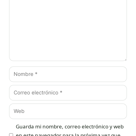
Nombre
Correo
electrónico
Web
Guarda mi nombre, correo electrónico y web
en este navegador para la próxima vez que