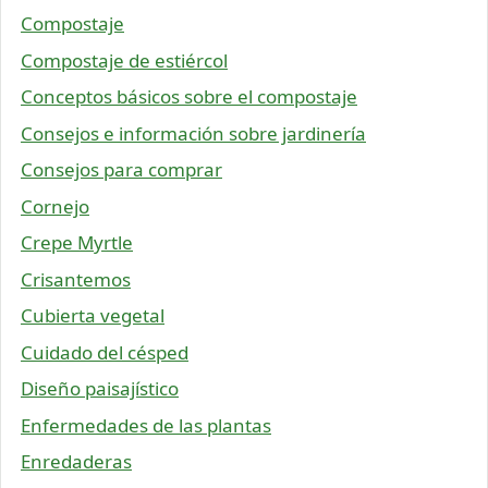
Compostaje
Compostaje de estiércol
Conceptos básicos sobre el compostaje
Consejos e información sobre jardinería
Consejos para comprar
Cornejo
Crepe Myrtle
Crisantemos
Cubierta vegetal
Cuidado del césped
Diseño paisajístico
Enfermedades de las plantas
Enredaderas