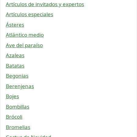
Artículos de invitados y expertos
Artículos especiales
Ásteres
Atlántico medio
Ave del paraíso
Azaleas
Batatas
Begonias
Berenjenas
Bojes
Bombillas
Brócoli
Bromelias