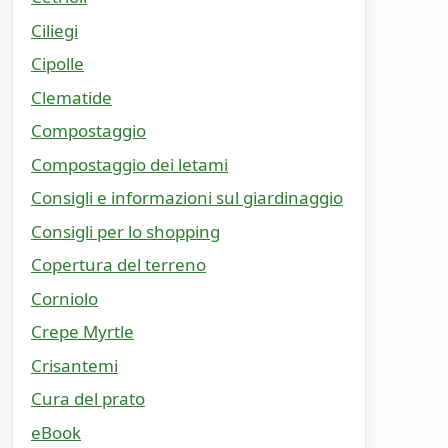
Ciliegi
Cipolle
Clematide
Compostaggio
Compostaggio dei letami
Consigli e informazioni sul giardinaggio
Consigli per lo shopping
Copertura del terreno
Corniolo
Crepe Myrtle
Crisantemi
Cura del prato
eBook