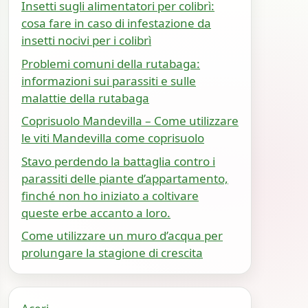
Insetti sugli alimentatori per colibrì:
cosa fare in caso di infestazione da
insetti nocivi per i colibrì
Problemi comuni della rutabaga:
informazioni sui parassiti e sulle
malattie della rutabaga
Coprisuolo Mandevilla – Come utilizzare
le viti Mandevilla come coprisuolo
Stavo perdendo la battaglia contro i
parassiti delle piante d’appartamento,
finché non ho iniziato a coltivare
queste erbe accanto a loro.
Come utilizzare un muro d’acqua per
prolungare la stagione di crescita