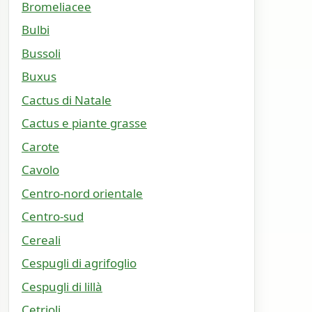
Bromeliacee
Bulbi
Bussoli
Buxus
Cactus di Natale
Cactus e piante grasse
Carote
Cavolo
Centro-nord orientale
Centro-sud
Cereali
Cespugli di agrifoglio
Cespugli di lillà
Cetrioli