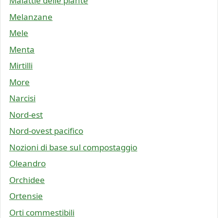
Malattie delle piante
Melanzane
Mele
Menta
Mirtilli
More
Narcisi
Nord-est
Nord-ovest pacifico
Nozioni di base sul compostaggio
Oleandro
Orchidee
Ortensie
Orti commestibili