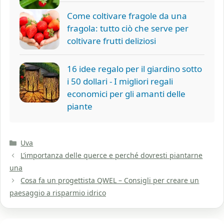
Come coltivare fragole da una
fragola: tutto ciò che serve per
coltivare frutti deliziosi
16 idee regalo per il giardino sotto
i 50 dollari - I migliori regali
economici per gli amanti delle
piante
Categorie
Uva
L’importanza delle querce e perché dovresti piantarne
una
Cosa fa un progettista QWEL – Consigli per creare un
paesaggio a risparmio idrico